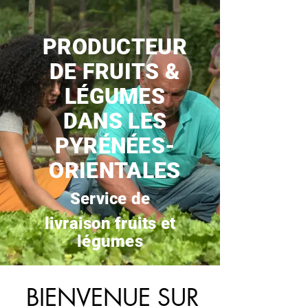
PRODUCTEUR
DE FRUITS &
LÉGUMES
DANS LES
PYRÉNÉES-
ORIENTALES
Service de
livraison fruits et
légumes
BIENVENUE SUR