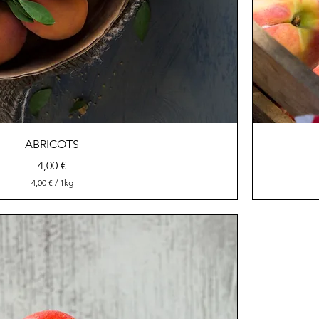
ABRICOTS
Prix
4,00 €
4,00 €
/
1kg
4
,
0
0
€
p
a
r
1
K